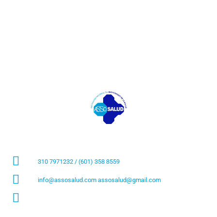
310 7971232 / (601) 358 8559
info@assosalud.com assosalud@gmail.com