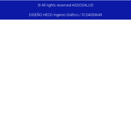
© All rights reserved ASSOSALUD
DISEÑO HECO Ingenio Gráfico / 3124033649