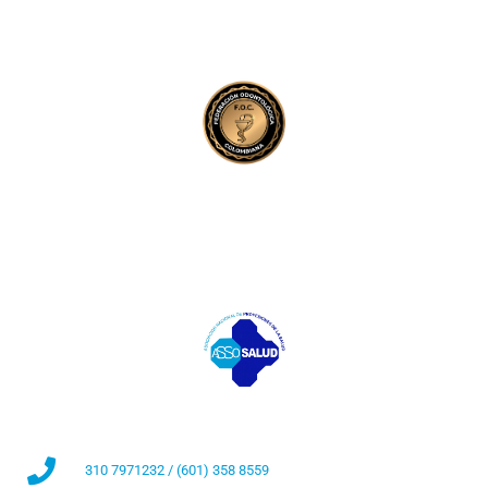
310 7971232 / (601) 358 8559