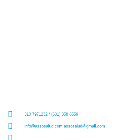
310 7971232 / (601) 358 8559
info@assosalud.com assosalud@gmail.com